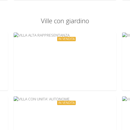
Ville con giardino
IN VENDITA
€420.000
VILLA ALTA RAPPRESENTANZA
Via Enrico Menghini 11, Nepi, Italy
IN VENDITA
€230.000
VILLA CON UNITA' AUTONOME