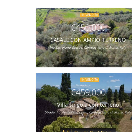
IN VENDITA
€450.000
CASALE CON AMPIO TERRENO
Via Sacrofano Cassoa, Campagnano di Roma, Italy
IN VENDITA
€459.000
Villa singola con terreno
Strada monte dell'impiccato, Campagnano di Roma, Italy