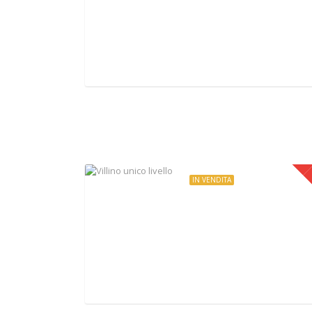
QUADRILOCALE OTTIMO STATO
Via Piedana, Roma, Italy
IN VENDITA
€105.000
Villino unico livello
Via Calvaligi, Mazzano Romano, Italy