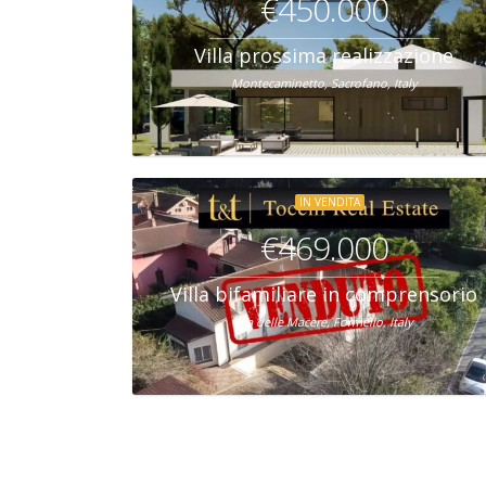
€450.000
Villa prossima realizzazione
Montecaminetto, Sacrofano, Italy
IN VENDITA
€469.000
Villa bifamiliare in comprensorio
Via delle Macere, Formello, Italy