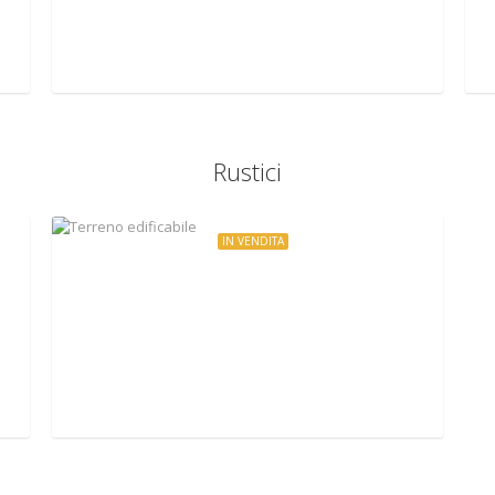
via piazza fontana, Mazzano Romano, Italy
Rustici
IN VENDITA
€220.000
Terreno edificabile
Via Solfatare, Sacrofano, Italy