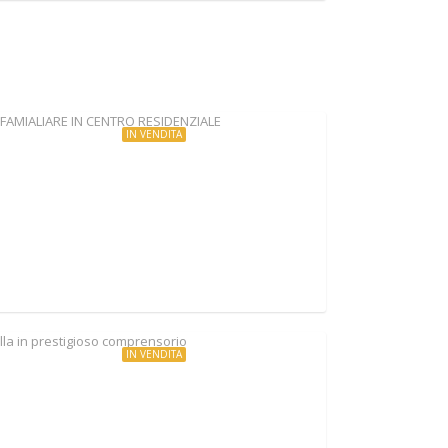
IN VENDITA
€340.000
BIFAMIALIARE IN CENTRO RESIDENZIALE
Via Monte Lumachella, Sacrofano, Italy
IN VENDITA
€630.000
Villa in prestigioso comprensorio