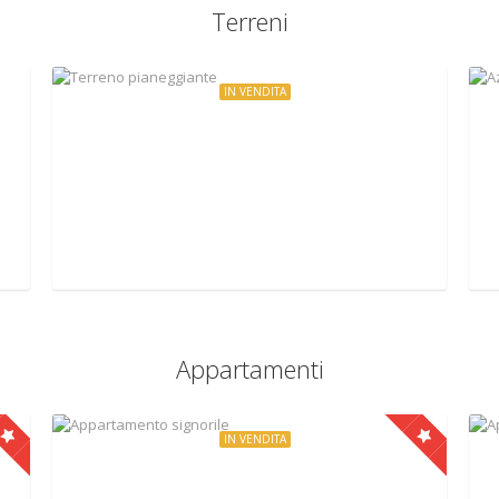
Terreni
IN VENDITA
€890.000
Terreno pianeggiante
Cassia Bis, Campagnano di Roma, Italy
Appartamenti
IN VENDITA
€175.000