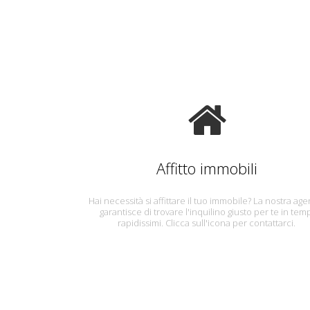
Affitto immobili
Hai necessità si affittare il tuo immobile? La nostra age
garantisce di trovare l'inquilino giusto per te in tem
rapidissimi. Clicca sull'icona per contattarci.