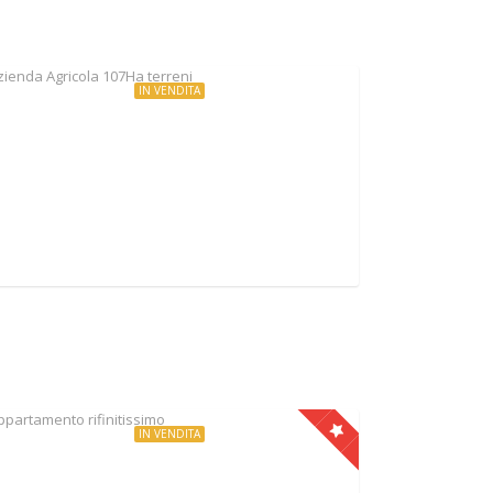
IN VENDITA
€2.400.000
Azienda Agricola 107Ha terreni
Strada Onanese, Acquapendente, Italy
IN VENDITA
€179.000