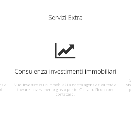
Servizi Extra
Consulenza investimenti immobiliari
S
nzia
Vuoi investire in un immobile? La nostra agenzia ti aiuterà a
vi
pi
trovare l'investimento giusto per te. Clicca sull'icona per
q
contattarci.