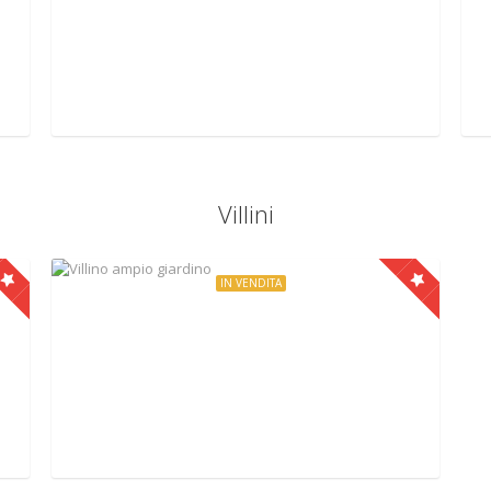
Appartamento signorile
Via Flaminia 51, Castelnuovo di Porto, Italy
Villini
IN VENDITA
€169.000
Villino ampio giardino
Montegelato, Mazzano Romano, Italy