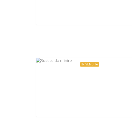
Via di Piazza Fontana, Mazzano Romano, Italy
IN VENDITA
€350.000
Rustico da rifinire
Via del Praticello, Formello, Italy