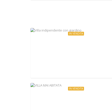
IN VENDITA
€269.000
Villa indipendente con giardino
Via Romana, Mazzano Romano, Italy
IN VENDITA
€190.000
VILLA MAI ABITATA