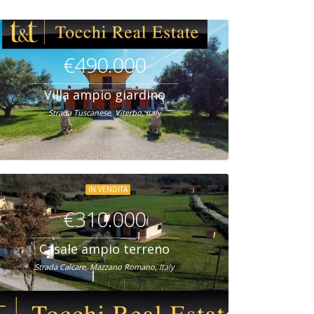
€490.000
Villa ampio giardino
Strada Tuscanese, Viterbo, Italy
IN VENDITA
€310.000
Casale ampio terreno
Strada Calcare, Mazzano Romano, Italy