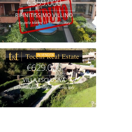
€359.000
RIFINITISSIMO VILLINO
Via delle Macere 11, Formello, Italy
IN VENDITA
€629.000
VILLA ESCLUSIVA
Via Fontanasecca, Fabrica di Roma, Italy