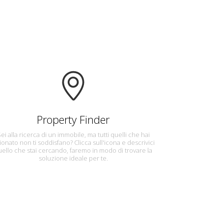
Property Finder
ei alla ricerca di un immobile, ma tutti quelli che hai
sionato non ti soddisfano? Clicca sull'icona e descrivici
uello che stai cercando, faremo in modo di trovare la
soluzione ideale per te.