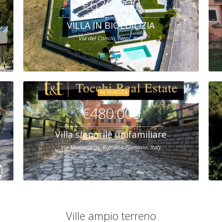
€620.000
VILLA IN BIOEDILIZIA
Via del Concio, Nepi, Italy
IN VENDITA
€480.000
Villa signorile unifamiliare
Via Montelarco, Rignano Flaminio, Italy
Ville ampio terreno