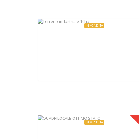
IN VENDITA
€7.500.000
Terreno industriale 10ha
Cassia Bis, Campagnano di Roma, Italy
IN VENDITA
€199.000