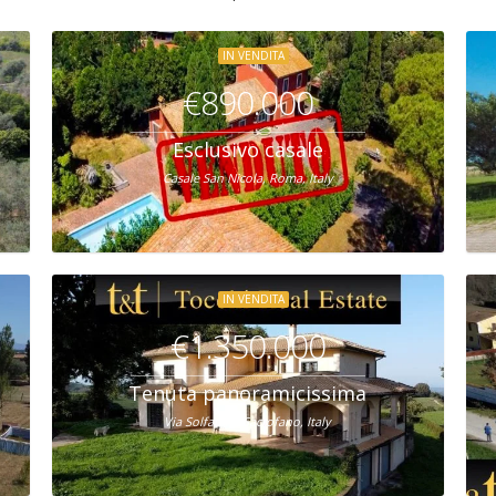
IN VENDITA
€890.000
Esclusivo casale
Casale San Nicola, Roma, Italy
IN VENDITA
€1.350.000
Tenuta panoramicissima
Via Solfatare, Sacrofano, Italy